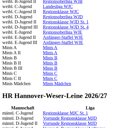
weibl. B-Jugend II
Regionsoberliga WJB
weibl. C-Jugend
Landesliga WJC
weibl. C-Jugend II
Regionsklasse WJC
weibl. D-Jugend
Regionsoberliga WJD
weibl. D-Jugend II
Regionsklasse WJD St. 1
weibl. D-Jugend III
Regionsklasse WJD St. 4
weibl. E-Jugend
Regionsoberliga WJE
weibl. E-Jugend II
Anfänger-Staffel WJE
weibl. E-Jugend III
Anfänger-Staffel WJE
Minis A
Minis A
Minis A II
Minis A
Minis B
Minis B
Minis B II
Minis B
Minis B III
Minis B
Minis C
Minis C
Minis C II
Minis C
Minis Mädchen
Minis Mädchen
HR Hannover-Weser-Leine 2026/27
Mannschaft
Liga
männl. C-Jugend
Regionsklasse MJC St. 1
männl. D-Jugend
Vorrunde Regionsklasse MJD
männl. D-Jugend II
Vorrunde Regionsklasse MJD