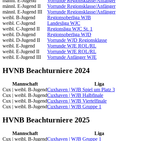
männl. E-Jugend
Vorrunde Regionsklasse/Anfänger
männl. E-Jugend II
Vorrunde Regionsklasse/Anfänger
männl. E-Jugend III
Vorrunde Regionsklasse/Anfänger
weibl. B-Jugend
Regionsoberliga WJB
weibl. C-Jugend
Landesliga WJC
weibl. C-Jugend II
Regionsliga WJC St. 1
weibl. D-Jugend
Regionsoberliga WJD
weibl. D-Jugend II
Vorrunde WJD Regionsklasse
weibl. E-Jugend
Vorrunde WJE ROL/RL
weibl. E-Jugend II
Vorrunde WJE ROL/RL
weibl. E-Jugend III
Vorrunde Anfänger WJE
HVNB Beachturniere 2024
Mannschaft
Liga
Cux | weibl. B-Jugend
Cuxhaven | WJB Spiel um Platz 3
Cux | weibl. B-Jugend
Cuxhaven | WJB Halbfinale
Cux | weibl. B-Jugend
Cuxhaven | WJB Viertelfinale
Cux | weibl. B-Jugend
Cuxhaven | WJB Gruppe 1
HVNB Beachturniere 2025
Mannschaft
Liga
Cux | weibl. B-Jugend
Cuxhaven | WJB Gruppe 1