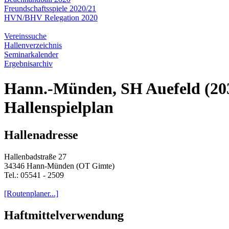
Freundschaftsspiele 2020/21
HVN/BHV Relegation 2020
Vereinssuche
Hallenverzeichnis
Seminarkalender
Ergebnisarchiv
Hann.-Münden, SH Auefeld (20
Hallenspielplan
Hallenadresse
Hallenbadstraße 27
34346 Hann-Münden (OT Gimte)
Tel.: 05541 - 2509
[Routenplaner...]
Haftmittelverwendung