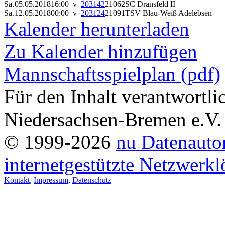
Sa.
05.05.2018
16:00 v
203142
21062
SC Dransfeld II
Sa.
12.05.2018
00:00 v
203124
21091
TSV Blau-Weiß Adelebsen
Kalender herunterladen
Zu Kalender hinzufügen
Mannschaftsspielplan (pdf)
Für den Inhalt verantwortl
Niedersachsen-Bremen e.V.
© 1999-2026
nu Datenauto
internetgestützte Netzwerk
Kontakt
,
Impressum
,
Datenschutz