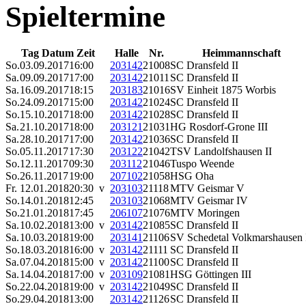
Spieltermine
Tag Datum Zeit
Halle
Nr.
Heimmannschaft
So.
03.09.2017
16:00
203142
21008
SC Dransfeld II
Sa.
09.09.2017
17:00
203142
21011
SC Dransfeld II
Sa.
16.09.2017
18:15
203183
21016
SV Einheit 1875 Worbis
So.
24.09.2017
15:00
203142
21024
SC Dransfeld II
So.
15.10.2017
18:00
203142
21028
SC Dransfeld II
Sa.
21.10.2017
18:00
203121
21031
HG Rosdorf-Grone III
Sa.
28.10.2017
17:00
203142
21036
SC Dransfeld II
So.
05.11.2017
17:30
203122
21042
TSV Landolfshausen II
So.
12.11.2017
09:30
203112
21046
Tuspo Weende
So.
26.11.2017
19:00
207102
21058
HSG Oha
Fr.
12.01.2018
20:30 v
203103
21118
MTV Geismar V
So.
14.01.2018
12:45
203103
21068
MTV Geismar IV
So.
21.01.2018
17:45
206107
21076
MTV Moringen
Sa.
10.02.2018
13:00 v
203142
21085
SC Dransfeld II
Sa.
10.03.2018
19:00
203141
21106
SV Schedetal Volkmarshausen 
So.
18.03.2018
16:00 v
203142
21111
SC Dransfeld II
Sa.
07.04.2018
15:00 v
203142
21100
SC Dransfeld II
Sa.
14.04.2018
17:00 v
203109
21081
HSG Göttingen III
So.
22.04.2018
19:00 v
203142
21049
SC Dransfeld II
So.
29.04.2018
13:00
203142
21126
SC Dransfeld II