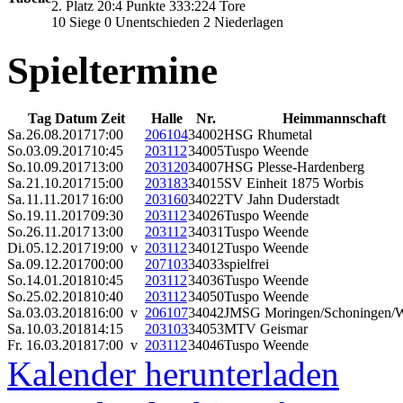
2. Platz 20:4 Punkte 333:224 Tore
10 Siege 0 Unentschieden 2 Niederlagen
Spieltermine
Tag Datum Zeit
Halle
Nr.
Heimmannschaft
Sa.
26.08.2017
17:00
206104
34002
HSG Rhumetal
So.
03.09.2017
10:45
203112
34005
Tuspo Weende
So.
10.09.2017
13:00
203120
34007
HSG Plesse-Hardenberg
Sa.
21.10.2017
15:00
203183
34015
SV Einheit 1875 Worbis
Sa.
11.11.2017
16:00
203160
34022
TV Jahn Duderstadt
So.
19.11.2017
09:30
203112
34026
Tuspo Weende
So.
26.11.2017
13:00
203112
34031
Tuspo Weende
Di.
05.12.2017
19:00 v
203112
34012
Tuspo Weende
Sa.
09.12.2017
00:00
207103
34033
spielfrei
So.
14.01.2018
10:45
203112
34036
Tuspo Weende
So.
25.02.2018
10:40
203112
34050
Tuspo Weende
Sa.
03.03.2018
16:00 v
206107
34042
JMSG Moringen/Schoningen/W
Sa.
10.03.2018
14:15
203103
34053
MTV Geismar
Fr.
16.03.2018
17:00 v
203112
34046
Tuspo Weende
Kalender herunterladen