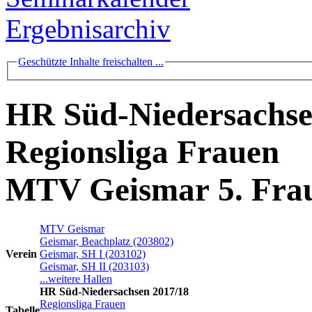
Ergebnisarchiv
Geschützte Inhalte freischalten ...
HR Süd-Niedersachse
Regionsliga Frauen
MTV Geismar 5. Fra
MTV Geismar
Geismar, Beachplatz (203802)
Verein
Geismar, SH I (203102)
Geismar, SH II (203103)
...weitere Hallen
HR Süd-Niedersachsen 2017/18
Regionsliga Frauen
Tabelle