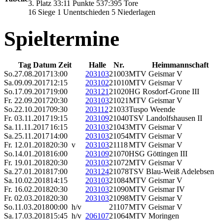
3. Platz 33:11 Punkte 537:395 Tore
16 Siege 1 Unentschieden 5 Niederlagen
Spieltermine
Tag Datum Zeit
Halle
Nr.
Heimmannschaft
So.
27.08.2017
13:00
203103
21003
MTV Geismar V
Sa.
09.09.2017
12:15
203102
21010
MTV Geismar V
So.
17.09.2017
19:00
203121
21020
HG Rosdorf-Grone III
Fr.
22.09.2017
20:30
203103
21021
MTV Geismar V
So.
22.10.2017
09:30
203112
21033
Tuspo Weende
Fr.
03.11.2017
19:15
203109
21040
TSV Landolfshausen II
Sa.
11.11.2017
16:15
203103
21043
MTV Geismar V
Sa.
25.11.2017
14:00
203103
21054
MTV Geismar V
Fr.
12.01.2018
20:30 v
203103
21118
MTV Geismar V
So.
14.01.2018
16:00
203109
21070
HSG Göttingen III
Fr.
19.01.2018
20:30
203103
21072
MTV Geismar V
Sa.
27.01.2018
17:00
203124
21078
TSV Blau-Weiß Adelebsen
Sa.
10.02.2018
14:15
203103
21084
MTV Geismar V
Fr.
16.02.2018
20:30
203103
21090
MTV Geismar IV
Fr.
02.03.2018
20:30
203103
21098
MTV Geismar V
So.
11.03.2018
00:00 h/v
21107
MTV Geismar V
Sa.
17.03.2018
15:45 h/v
206107
21064
MTV Moringen