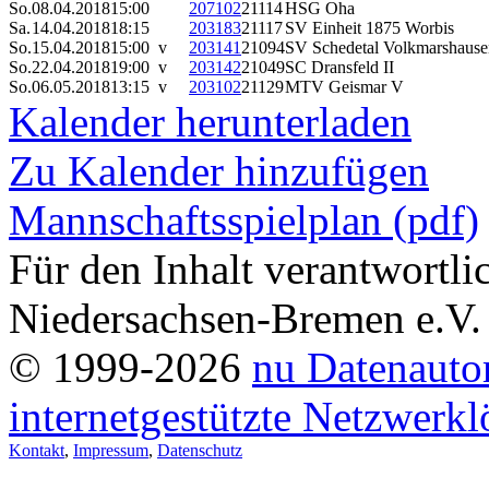
So.
08.04.2018
15:00
207102
21114
HSG Oha
Sa.
14.04.2018
18:15
203183
21117
SV Einheit 1875 Worbis
So.
15.04.2018
15:00 v
203141
21094
SV Schedetal Volkmarshause
So.
22.04.2018
19:00 v
203142
21049
SC Dransfeld II
So.
06.05.2018
13:15 v
203102
21129
MTV Geismar V
Kalender herunterladen
Zu Kalender hinzufügen
Mannschaftsspielplan (pdf)
Für den Inhalt verantwortl
Niedersachsen-Bremen e.V.
© 1999-2026
nu Datenauto
internetgestützte Netzwerk
Kontakt
,
Impressum
,
Datenschutz