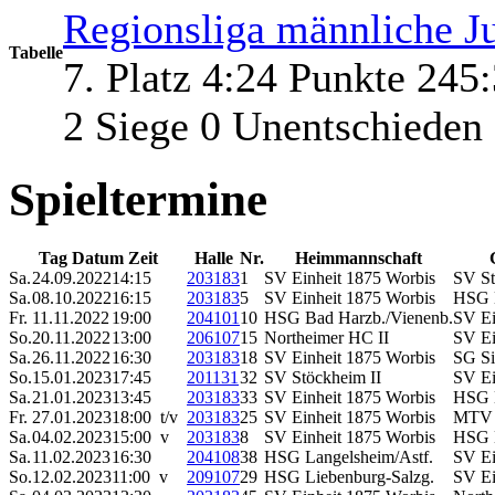
Regionsliga männliche J
Tabelle
7. Platz 4:24 Punkte 245
2 Siege 0 Unentschieden
Spieltermine
Tag Datum Zeit
Halle
Nr.
Heimmannschaft
Sa.
24.09.2022
14:15
203183
1
SV Einheit 1875 Worbis
SV St
Sa.
08.10.2022
16:15
203183
5
SV Einheit 1875 Worbis
HSG L
Fr.
11.11.2022
19:00
204101
10
HSG Bad Harzb./Vienenb.
SV Ei
So.
20.11.2022
13:00
206107
15
Northeimer HC II
SV Ei
Sa.
26.11.2022
16:30
203183
18
SV Einheit 1875 Worbis
SG Si
So.
15.01.2023
17:45
201131
32
SV Stöckheim II
SV Ei
Sa.
21.01.2023
13:45
203183
33
SV Einheit 1875 Worbis
HSG L
Fr.
27.01.2023
18:00 t/v
203183
25
SV Einheit 1875 Worbis
MTV 
Sa.
04.02.2023
15:00 v
203183
8
SV Einheit 1875 Worbis
HSG 
Sa.
11.02.2023
16:30
204108
38
HSG Langelsheim/Astf.
SV Ei
So.
12.02.2023
11:00 v
209107
29
HSG Liebenburg-Salzg.
SV Ei