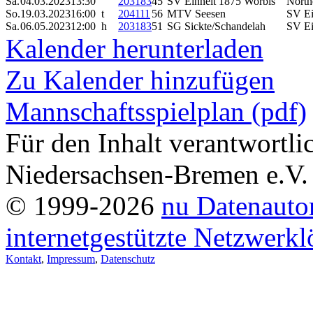
Sa.
04.03.2023
13:30
203183
45
SV Einheit 1875 Worbis
North
So.
19.03.2023
16:00 t
204111
56
MTV Seesen
SV Ei
Sa.
06.05.2023
12:00 h
203183
51
SG Sickte/Schandelah
SV Ei
Kalender herunterladen
Zu Kalender hinzufügen
Mannschaftsspielplan (pdf)
Für den Inhalt verantwortl
Niedersachsen-Bremen e.V.
© 1999-2026
nu Datenauto
internetgestützte Netzwerk
Kontakt
,
Impressum
,
Datenschutz