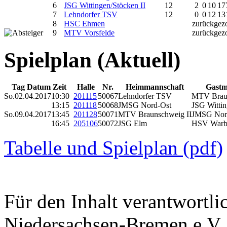
6
JSG Wittingen/Stöcken II
12
2
0
10
17
7
Lehndorfer TSV
12
0
0
12
13
8
HSC Ehmen
zurückgez
9
MTV Vorsfelde
zurückgez
Spielplan (Aktuell)
Tag Datum Zeit
Halle
Nr.
Heimmannschaft
Gastm
So.
02.04.2017
10:30
201115
50067
Lehndorfer TSV
MTV Brau
13:15
201118
50068
JMSG Nord-Ost
JSG Wittin
So.
09.04.2017
13:45
201128
50071
MTV Braunschweig II
JMSG Nor
16:45
205106
50072
JSG Elm
HSV Warbe
Tabelle und Spielplan (pdf)
Für den Inhalt verantwortl
Niedersachsen-Bremen e.V.