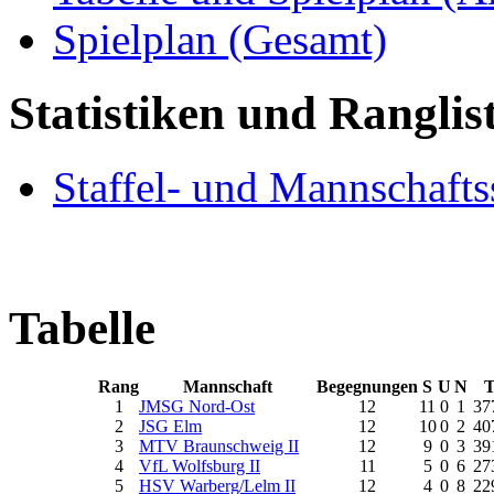
Spielplan (Gesamt)
Statistiken und Ranglis
Staffel- und Mannschaftss
Tabelle
Rang
Mannschaft
Begegnungen
S
U
N
T
1
JMSG Nord-Ost
12
11
0
1
37
2
JSG Elm
12
10
0
2
40
3
MTV Braunschweig II
12
9
0
3
39
4
VfL Wolfsburg II
11
5
0
6
27
5
HSV Warberg/Lelm II
12
4
0
8
22